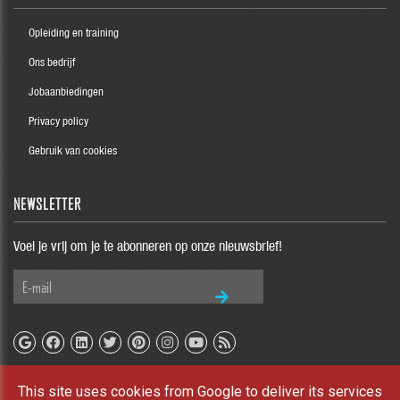
Opleiding en training
Ons bedrijf
Jobaanbiedingen
Privacy policy
Gebruik van cookies
NEWSLETTER
Voel je vrij om je te abonneren op onze nieuwsbrief!
This site uses cookies from Google to deliver its services
Copyright © 2026 TAE Blog. All rights reserved |
UP-TO-DATE WebDesign