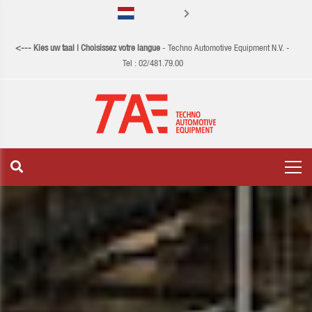
Français
<--- Kies uw taal | Choisissez votre langue
- Techno Automotive Equipment N.V. -
Tel :
02/481.79.00