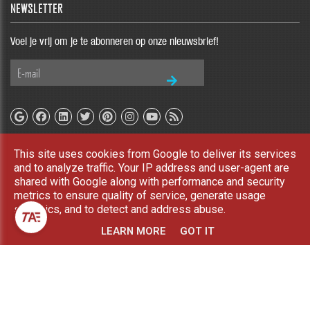
NEWSLETTER
Voel je vrij om je te abonneren op onze nieuwsbrief!
This site uses cookies from Google to deliver its services
Copyright © 2026 TAE Blog. All rights reserved |
UP-TO-DATE WebDesign
and to analyze traffic. Your IP address and user-agent are
shared with Google along with performance and security
metrics to ensure quality of service, generate usage
statistics, and to detect and address abuse.
LEARN MORE
GOT IT