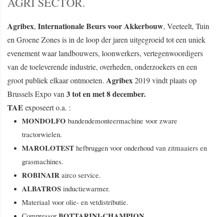
AGRI SECTOR.
Agribex
Internationale Beurs voor Akkerbouw
,
, Veeteelt, Tuin
en Groene Zones is in de loop der jaren uitgegroeid tot een uniek
evenement waar landbouwers, loonwerkers, vertegenwoordigers
van de toeleverende industrie, overheden, onderzoekers en een
Agribex
groot publiek elkaar ontmoeten.
2019 vindt plaats op
3 tot en met 8 december.
Brussels Expo van
TAE
exposeert o.a. :
MONDOLFO
bandendemonteermachine voor zware
tractorwielen.
MAROLOTEST
hefbruggen voor onderhoud van zitmaaiers en
grasmachines.
ROBINAIR
airco service.
ALBATROS
inductiewarmer.
Materiaal voor olie- en vetdistributie.
BOTTARINI-CHAMPION
Compressor
.